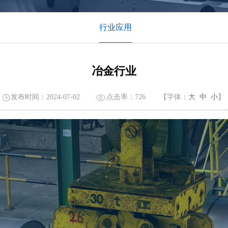
行业应用
冶金行业
发布时间：2024-07-02
点击率：
726
【字体：
大
中
小
】