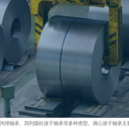
沟球轴承、‌四列圆柱滚子轴承等多种类型。调心滚子轴承主要