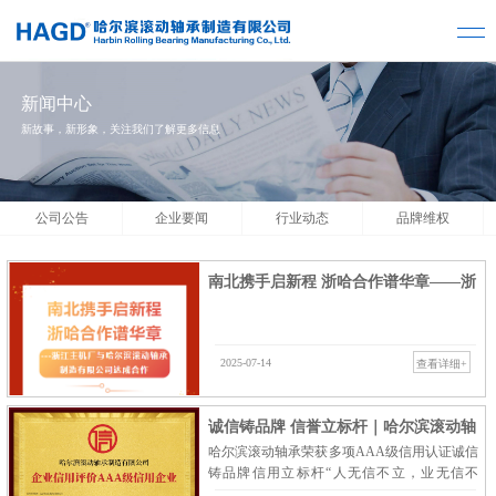
新闻中心
新故事，新形象，关注我们了解更多信息
公司公告
企业要闻
行业动态
品牌维权
南北携手启新程 浙哈合作谱华章——浙
江主机厂与哈尔…
2025-07-14
查看详细+
诚信铸品牌 信誉立标杆｜哈尔滨滚动轴
哈尔滨滚动轴承荣获多项AAA级信用认证诚信
承制造有限公司…
铸品牌信用立标杆“人无信不立，业无信不
兴。”近日，哈尔滨滚动轴承制造有限公司在