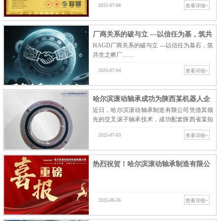
2025-07-08
查看详细+
企业诚信体系建设领域实……
厂商关系的破与立 —以信任为基，筑共
HAGD厂商关系的破与立 ---以信任为基石，筑
生之桥
共生之桥厂……
2025-07-04
查看详细+
哈尔滨滚动轴承成功为陕西某机器人企
近日，哈尔滨滚动轴承制造有限公司凭借其领
业配套
先的交叉滚子轴承技术，成功配套陕西省某知
名机器人企业，成为其新一代高性能机器人核
2025-07-03
查看详细+
心旋转关节轴承解决……
热烈祝贺！哈尔滨滚动轴承制造有限公
司授权经销商突…
2025-06-26
查看详细+