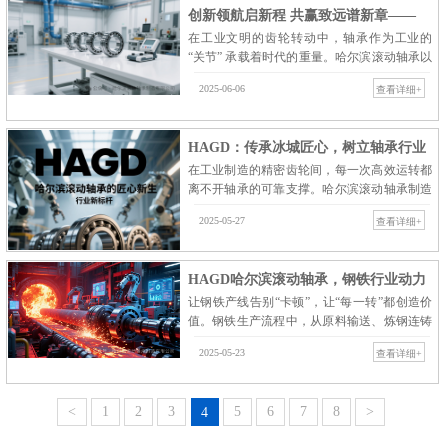
创新领航启新程 共赢致远谱新章——
在工业文明的齿轮转动中，轴承作为工业的
哈尔滨滚动轴承…
“关节” 承载着时代的重量。哈尔滨滚动轴承以
超越传统的视野重塑行业价值，更以开放包容
2025-06-06
查看详细+
的姿态携手上下游……
HAGD：传承冰城匠心，树立轴承行业
在工业制造的精密齿轮间，每一次高效运转都
新标杆
离不开轴承的可靠支撑。哈尔滨滚动轴承制造
有限公司【HAGD】以“新品牌老匠心”为核心
2025-05-27
查看详细+
理念，依托哈尔滨百……
HAGD哈尔滨滚动轴承，钢铁行业动力
让钢铁产线告别“卡顿”，让“每一转”都创造价
守护者
值。钢铁生产流程中，从原料输送、炼钢连铸
到轧制成型，设备需承受极端工况挑战：高温
2025-05-23
查看详细+
炉辊轴承需耐受……
<
1
2
3
5
6
7
8
>
4